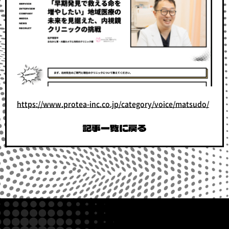
https://www.protea-inc.co.jp/category/voice/matsudo/
記事一覧に戻る