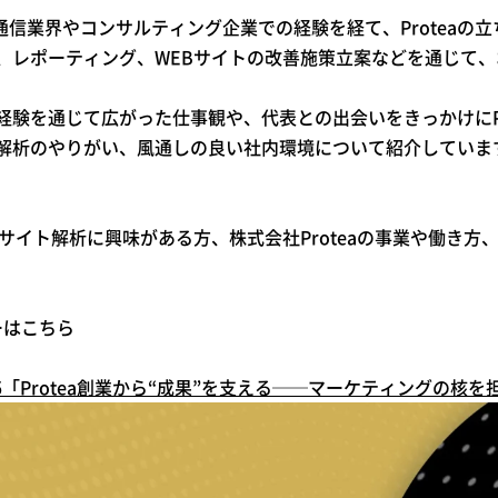
報通信業界やコンサルティング企業での経験を経て、Protea
、レポーティング、WEBサイトの改善施策立案などを通じて
経験を通じて広がった仕事観や、代表との出会いをきっかけにPr
解析のやりがい、風通しの良い社内環境について紹介していま
やサイト解析に興味がある方、株式会社Proteaの事業や働き
リーはこちら
.5「Protea創業から“成果”を支える──マーケティングの核