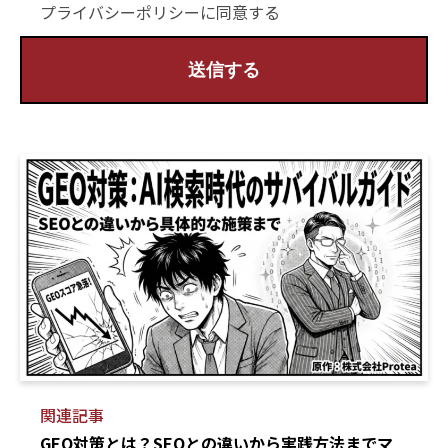
プライバシーポリシーに同意する
第1条（個人情報の収集）
当社は、お問い合わせ、資料請求、その他のサービス
等をご利用いただく際に、必要に応じてお客様の個人
情報をお預かりします。
その際には、目的を明示し、必要最小限の個人情報を
お尋ねいたします。
第2条（個人情報の利用目的）
当社が個人情報を利用する目的は、以下のとおりで
す。
(1)お客様からのお問い合わせ、資料請求に回答する
ため
(2)当社サービスのご案内、提供、運営のため
(3)重要なお知らせやメンテナンスなど必要に応じた
関連記事
ご連絡のため
GEO対策とは？SEOとの違いから実践方法までマ