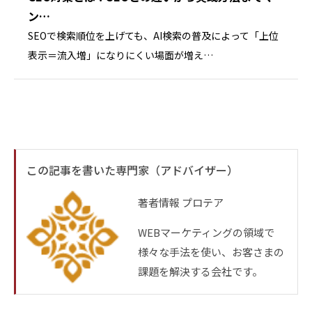
第3条（利用目的の変更）
ン…
(1)当社は、利用目的が変更前と関連性を有すると合
SEOで検索順位を上げても、AI検索の普及によって「上位
理的に認められる場合に限り、個人情報の利用目的を
表示＝流入増」になりにくい場面が増え…
変更するものとします。
(2)利用目的の変更を行った場合には、変更後の目的
について、本ウェブサイト上に公表するものとしま
す。
第4条（個人情報の第三者提供）
この記事を書いた専門家（アドバイザー）
(1)当社は、次に掲げる場合を除いて、あらかじめお
客様の同意を得ることなく、第三者に個人情報を提供
著者情報
プロテア
することはありません。
WEBマーケティングの領域で
ただし、個人情報保護法その他の法令で認められる場
様々な手法を使い、お客さまの
合を除きます。
課題を解決する会社です。
1.人の生命、身体または財産の保護のために必要があ
る場合であって、本人の同意を得ることが困難である