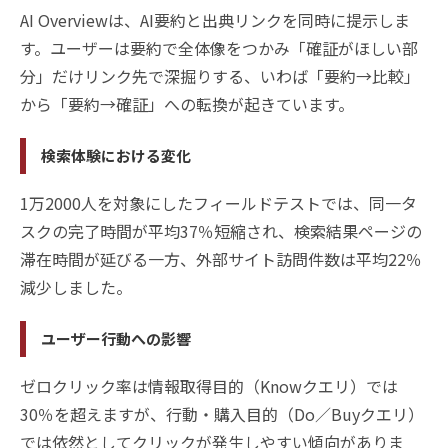
AI Overviewは、AI要約と出典リンクを同時に提示しま
す。ユーザーは要約で全体像をつかみ「確証がほしい部
分」だけリンク先で深掘りする、いわば「要約→比較」
から「要約→確証」への転換が起きています。
検索体験における変化
1万2000人を対象にしたフィールドテストでは、同一タ
スクの完了時間が平均37％短縮され、検索結果ページの
滞在時間が延びる一方、外部サイト訪問件数は平均22％
減少しました。
ユーザー行動への影響
ゼロクリック率は情報取得目的（Knowクエリ）では
30％を超えますが、行動・購入目的（Do／Buyクエリ）
では依然としてクリックが発生しやすい傾向がありま