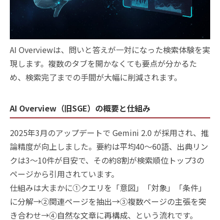
AI Overviewは、問いと答えが一対になった検索体験を実
現します。複数のタブを開かなくても要点が分かるた
め、検索完了までの手間が大幅に削減されます。
AI Overview（旧SGE）の概要と仕組み
2025年3月のアップデートで Gemini 2.0 が採用され、推
論精度が向上しました。要約は平均40〜60語、出典リン
クは3〜10件が目安で、その約8割が検索順位トップ3の
ページから引用されています。
仕組みは大まかに①クエリを「意図」「対象」「条件」
に分解→②関連ページを抽出→③複数ページの主張を突
き合わせ→④自然な文章に再構成、という流れです。