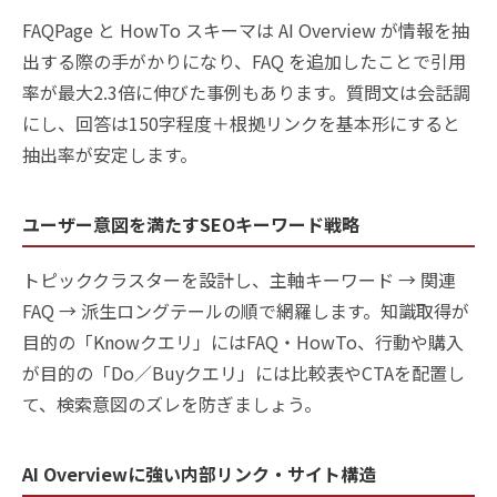
FAQPage と HowTo スキーマは AI Overview が情報を抽
出する際の手がかりになり、FAQ を追加したことで引用
率が最大2.3倍に伸びた事例もあります。質問文は会話調
にし、回答は150字程度＋根拠リンクを基本形にすると
抽出率が安定します。
ユーザー意図を満たすSEOキーワード戦略
トピッククラスターを設計し、主軸キーワード → 関連
FAQ → 派生ロングテールの順で網羅します。知識取得が
目的の「Knowクエリ」にはFAQ・HowTo、行動や購入
が目的の「Do／Buyクエリ」には比較表やCTAを配置し
て、検索意図のズレを防ぎましょう。
AI Overviewに強い内部リンク・サイト構造