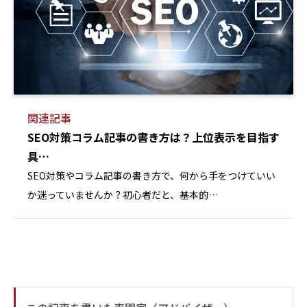
当社が個人情報を利用する目的は、以下のとおりで
す。
(1)お客様からのお問い合わせ、資料請求に回答する
ため
(2)当社サービスのご案内、提供、運営のため
(3)重要なお知らせやメンテナンスなど必要に応じた
関連記事
ご連絡のため
SEO対策コラム記事の書き方は？上位表示を目指す
第3条（利用目的の変更）
具…
(1)当社は、利用目的が変更前と関連性を有すると合
SEO対策やコラム記事の書き方で、何から手をつけていい
理的に認められる場合に限り、個人情報の利用目的を
か迷っていませんか？初心者だと、基本的…
変更するものとします。
(2)利用目的の変更を行った場合には、変更後の目的
について、本ウェブサイト上に公表するものとしま
す。
第4条（個人情報の第三者提供）