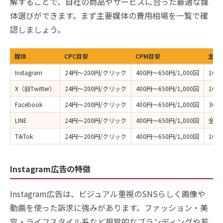
解することで、自社の商品やサービスに合った最適な媒
体選びができます。まず主要媒体の費用相場を一覧で確
認しましょう。
媒体
CPC目安
CPM目安
主な
Instagram
24円〜200円/クリック
400円〜650円/1,000回
10
X（旧Twitter）
24円〜200円/クリック
400円〜650円/1,000回
10
Facebook
24円〜200円/クリック
400円〜650円/1,000回
30
LINE
24円〜200円/クリック
400円〜650円/1,000回
全年
TikTok
24円〜200円/クリック
400円〜650円/1,000回
10
Instagram広告の特徴
Instagram広告は、ビジュアル重視のSNSらしく画像や
動画を使った訴求に強みがあります。ファッション・美
容・ライフスタイル系など視覚的なブランディングや若