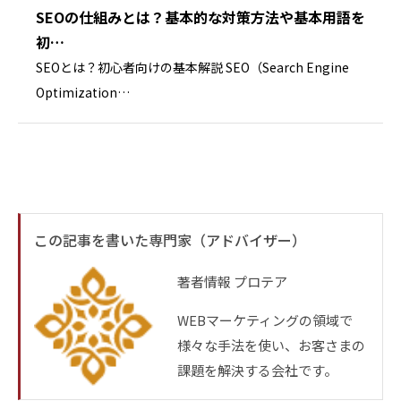
ご連絡のため
SEOの仕組みとは？基本的な対策方法や基本用語を
初…
第3条（利用目的の変更）
SEOとは？初心者向けの基本解説 SEO（Search Engine
(1)当社は、利用目的が変更前と関連性を有すると合
Optimization…
理的に認められる場合に限り、個人情報の利用目的を
変更するものとします。
(2)利用目的の変更を行った場合には、変更後の目的
について、本ウェブサイト上に公表するものとしま
す。
この記事を書いた専門家（アドバイザー）
第4条（個人情報の第三者提供）
(1)当社は、次に掲げる場合を除いて、あらかじめお
著者情報
プロテア
客様の同意を得ることなく、第三者に個人情報を提供
することはありません。
WEBマーケティングの領域で
ただし、個人情報保護法その他の法令で認められる場
様々な手法を使い、お客さまの
合を除きます。
課題を解決する会社です。
1.人の生命、身体または財産の保護のために必要があ