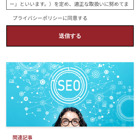
ー」といいます。）を定め、適正な取扱いに努めてま
いります。
プライバシーポリシーに同意する
第1条（個人情報の収集）
当社は、お問い合わせ、資料請求、その他のサービス
等をご利用いただく際に、必要に応じてお客様の個人
情報をお預かりします。
その際には、目的を明示し、必要最小限の個人情報を
お尋ねいたします。
第2条（個人情報の利用目的）
当社が個人情報を利用する目的は、以下のとおりで
す。
(1)お客様からのお問い合わせ、資料請求に回答する
ため
(2)当社サービスのご案内、提供、運営のため
(3)重要なお知らせやメンテナンスなど必要に応じた
関連記事