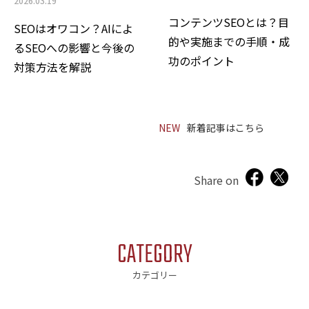
2026.03.19
第5条（個人情報の開示）
コンテンツSEOとは？目
(1)当社は、本人から個人情報の開示を求められたと
SEOはオワコン？AIによ
的や実施までの手順・成
きは、本人に対し、遅滞なくこれを開示します。
るSEOへの影響と今後の
功のポイント
ただし、開示することにより次のいずれかに該当する
対策方法を解説
場合は、その全部または一部を開示しないこともあ
り、開示しない決定をした場合には、その旨を遅滞な
く通知します。
NEW
新着記事はこちら
1.本人または第三者の生命、身体、財産その他の権利
利益を害するおそれがある場合
2.当社の業務の適正な実施に著しい支障を及ぼすおそ
Share on
れがある場合
3.その他法令に違反することとなる場合
(2)前項の定めにかかわらず、個人情報以外の情報に
CATEGORY
ついては、原則として開示いたしません。
カテゴリー
第6条（個人情報の訂正および削除）
(1)お客様は、当社の保有する自己の個人情報が誤っ