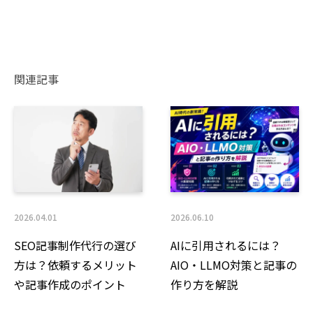
る場合であって、本人の同意を得ることが困難である
とき
2.公衆衛生の向上または児童の健全な育成の推進のた
めに特に必要がある場合であって、本人の同意を得る
関連記事
ことが困難であるとき
3.国の機関もしくは地方公共団体またはその委託を受
けた者が法令の定める事務を遂行することに対して協
力する必要がある場合であって、本人の同意を得るこ
とにより当該事務の遂行に支障を及ぼすおそれがある
とき
4.予め次の事項を告知あるいは公表し、かつ当社が個
2026.04.01
2026.06.10
人情報保護委員会に届出をしたとき
SEO記事制作代行の選び
AIに引用されるには？
・利用目的に第三者への提供を含むこと
方は？依頼するメリット
AIO・LLMO対策と記事の
・第三者に提供されるデータの項目
や記事作成のポイント
作り方を解説
・第三者への提供の手段または方法
・本人の求めに応じて個人情報の第三者への提供を停