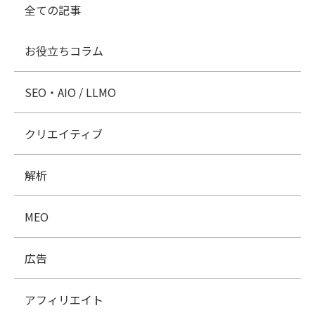
全ての記事
た情報である場合には、当社が定める手続きにより、
当社に対して個人情報の訂正、追加または削除（以
お役立ちコラム
下、「訂正等」といいます。）を請求することができ
ます。
SEO・AIO / LLMO
(2)当社は、お客様から前項の請求を受けてその請求
に応じる必要があると判断した場合には、遅滞なく、
クリエイティブ
当該個人情報の訂正等を行うものとします。
(3)当社は、前項の規定に基づき訂正等を行った場
合、または訂正等を行わない旨の決定をしたときは遅
解析
滞なく、これをお客様に通知します。
MEO
第7条（個人情報の利用停止等）
(1)当社は、本人から、個人情報が、利用目的の範囲
広告
を超えて取り扱われているという理由、または不正の
手段により取得されたものであるという理由により、
アフィリエイト
その利用の停止または消去（以下、「利用停止等」と