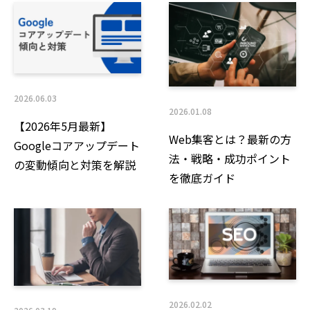
止すること
・本人の求めを受け付ける方法
(2)前項の定めにかかわらず、次に掲げる場合には、
当該情報の提供先は第三者に該当しないものとしま
す。
2026.06.03
1.当社が利用目的の達成に必要な範囲内において個人
2026.01.08
【2026年5月最新】
情報の取扱いの全部または一部を委託する場合
Web集客とは？最新の方
Googleコアアップデート
2.合併その他の事由による事業の承継に伴って個人情
法・戦略・成功ポイント
の変動傾向と対策を解説
報が提供される場合
を徹底ガイド
3.個人情報を特定の者との間で共同して利用する場合
であって、その旨並びに共同して利用される個人情報
の項目、共同して利用する者の範囲、利用する者の利
用目的および当該個人情報の管理について責任を有す
る者の氏名または名称について、あらかじめ本人に通
知し、または本人が容易に知り得る状態に置いた場合
2026.02.02