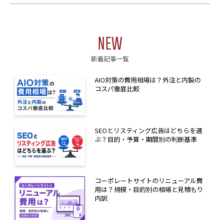
いいます。）を求められた場合には、遅滞なく必要な
調査を行います。
(2)前項の調査結果に基づき、その請求に応じる必要
NEW
があると判断した場合には、遅滞なく、当該個人情報
新着記事一覧
の利用停止等を行います。
(3)当社は、前項の規定に基づき利用停止等を行った
AIO対策の費用相場は？外注と内製の
場合、または利用停止等を行わない旨の決定をしたと
コスパ徹底比較
きは、遅滞なく、これをお客様に通知します。
(4)前2項にかかわらず、利用停止等に多額の費用を有
する場合その他利用停止等を行うことが困難な場合で
SEOとリスティング広告はどちらを選
ぶ？目的・予算・期間別の判断基準
あって、お客様の権利利益を保護するために必要なこ
れに代わるべき措置をとれる場合は、この代替策を講
じるものとします。
コーポレートサイトのリニューアル費
用は？規模・目的別の相場と見積もり
第8条（プライバシーポリシーの変更）
内訳
(1)本ポリシーの内容は、法令その他本ポリシーに別
段の定めのある事項を除いて、お客様に通知すること