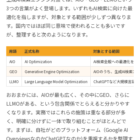
3つの言葉がよく登場します。いずれもAI検索に向けた最
適化を指しますが、対象とする範囲が少しずつ異なりま
す。国内ではほぼ同じ意味で使われることも多いです
が、整理すると次のようになります。
用語
正式名称
対象とする範囲
AIO
AI Optimization
AI検索全般への最適化を指
GEO
Generative Engine Optimization
AIOのうち、生成AI検索
LLMO
Large Language Model Optimization
ChatGPTなど大規模言
おおまかには、AIOが最も広く、その中にGEO、さらに
LLMOがある、という包含関係でとらえると分かりやす
くなります。実務ではこれらの施策は重なる部分が多
く、明確に分けずに一体で取り組むことがほとんどで
す。まずは、自社がどのプラットフォーム（Google AI
OverviewsなのかChatGPTなのか)を重視するかを整理す